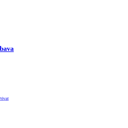
abava
rivat