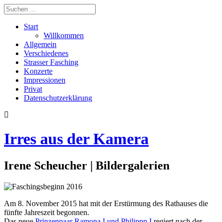
Start
Willkommen
Allgemein
Verschiedenes
Strasser Fasching
Konzerte
Impressionen
Privat
Datenschutzerklärung
Irres aus der Kamera
Irene Scheucher | Bildergalerien
Am 8. November 2015 hat mit der Erstürmung des Rathauses die
fünfte Jahreszeit begonnen.
Das neue
Prinzenpaar Ramona I und Philippp I
regiert nach der