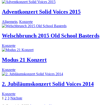
Adventkonzert Solid Voices 2015
Allgemein
,
Konzerte
Welschbrunch 2015 Old School Basterds
Konzerte
Modus 21 Konzert
Konzerte
2. Jubiläumskonzert Solid Voices 2014
Konzerte
Seitennummerierung
1
2
3
Nächste