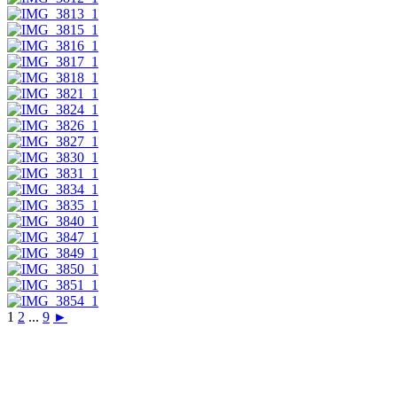
1
2
...
9
►