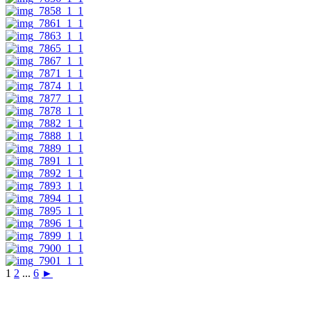
1
2
...
6
►