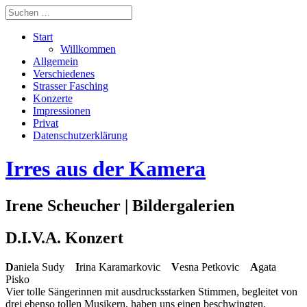
Start
Willkommen
Allgemein
Verschiedenes
Strasser Fasching
Konzerte
Impressionen
Privat
Datenschutzerklärung
Irres aus der Kamera
Irene Scheucher | Bildergalerien
D.I.V.A. Konzert
D
aniela Sudy
I
rina Karamarkovic
V
esna Petkovic
A
gata
Pisko
Vier tolle Sängerinnen mit ausdrucksstarken Stimmen, begleitet von
drei ebenso tollen Musikern, haben uns einen beschwingten,